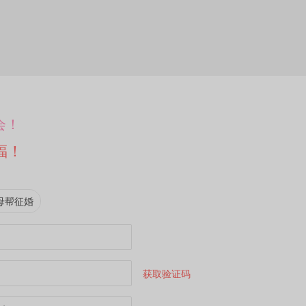
会！
福！
母帮征婚
获取验证码