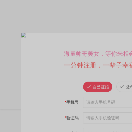
海量帅哥美女，等你来相
一分钟注册，一辈子幸
自己征婚
父
*
手机号
*
验证码