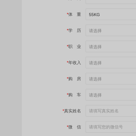
*
体 重
55KG
*
学 历
请选择
*
职 业
请选择
*
年收入
请选择
*
购 房
请选择
*
购 车
请选择
*
真实姓名
*
微 信