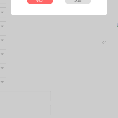
确定
返回
or