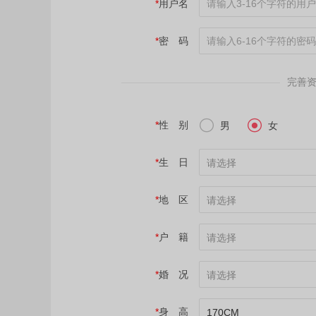
*
用户名
*
密 码
完善


*
性 别
男
女
*
生 日
请选择
*
地 区
请选择
*
户 籍
请选择
*
婚 况
请选择
*
身 高
170CM